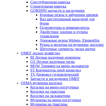
Снегоуборочная навеска
Строительная навеска
GORDINI запчасти и расходники
Буровые резцы и забурники шнеков
Вал шестигранный выходной для
буров
Гидромоторы и ремкомплекты
Джойстики, кнопки и пульты
управления
Дорожные резцы Wirtgen, ElementSix
Резцы и молотки на мульчеры, косилки
Щеточные элементы диски щетки
OMEF лесное хозяйство
BI Лесные валочные ножницы
GS Лесные валочные пилы
MOW Триммер на мини-экскаватор
ST Корчеватель пней крокодил
TS Дровокол гидравлический
Запчасти и расходники OMEF
OSMA мульчеры косилки
Косилки на мини-погрузчики
Косилки на тракторы
Косилки на экскаваторы
Мульчеры на мини-погрузчики
Мульчеры на тракторы