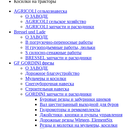
Косилки на тракторы
AGRICOLI сельхознавеска
О ЗАВОДЕ
AGRICOLI сельское хозяйство
AGRICOLI запчасти и расходники
Bressel und Lade
О ЗАВОДЕ
B погрузочно-переносные работы
H грузоподъемные работы, люльки
S силосно-сенажные работы
BRESSEL запчасти и расходники
GF GORDINI фрезы
О ЗАВОДЕ
Дорожное благоустройство
Мульчеры и косилки
Снегоуборочная навеска
Строительная навеска
GORDINI запчасти и расходники
Буровые резцы и забурники шнеков
Вал шестигранный выходной для буров
Гидромоторы и ремкомплекты
Джойстики, кнопки и пульты управления
Дорожные резцы Wirtgen, ElementSix
Резцы и молотки на мульчеры, косилки