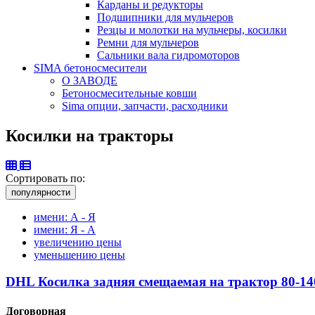
Карданы и редукторы
Подшипники для мульчеров
Резцы и молотки на мульчеры, косилки
Ремни для мульчеров
Сальники вала гидромоторов
SIMA бетоносмесители
О ЗАВОДЕ
Бетоносмесительные ковши
Sima опции, запчасти, расходники
Косилки на тракторы
Сортировать по:
популярности
имени: А - Я
имени: Я - А
увеличению цены
уменьшению цены
DHL Косилка задняя смещаемая на трактор 80-14
Договорная