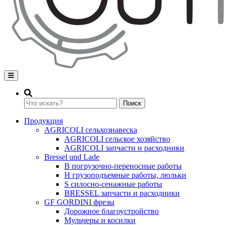
Переключение навигации
Поиск
Продукция
AGRICOLI сельхознавеска
AGRICOLI сельское хозяйство
AGRICOLI запчасти и расходники
Bressel und Lade
B погрузочно-переносные работы
H грузоподъемные работы, люльки
S силосно-сенажные работы
BRESSEL запчасти и расходники
GF GORDINI фрезы
Дорожное благоустройство
Мульчеры и косилки