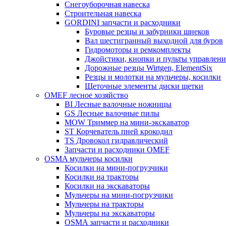
Снегоуборочная навеска
Строительная навеска
GORDINI запчасти и расходники
Буровые резцы и забурники шнеков
Вал шестигранный выходной для буров
Гидромоторы и ремкомплекты
Джойстики, кнопки и пульты управлени
Дорожные резцы Wirtgen, ElementSix
Резцы и молотки на мульчеры, косилки
Щеточные элементы диски щетки
OMEF лесное хозяйство
BI Лесные валочные ножницы
GS Лесные валочные пилы
MOW Триммер на мини-экскаватор
ST Корчеватель пней крокодил
TS Дровокол гидравлический
Запчасти и расходники OMEF
OSMA мульчеры косилки
Косилки на мини-погрузчики
Косилки на тракторы
Косилки на экскаваторы
Мульчеры на мини-погрузчики
Мульчеры на тракторы
Мульчеры на экскаваторы
OSMA запчасти и расходники