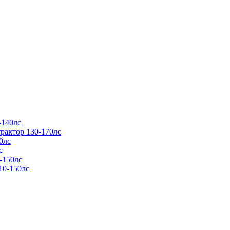
-140лс
рактор 130-170лс
0лс
с
-150лс
10-150лс