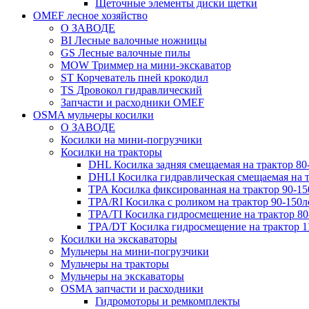
Щеточные элементы диски щетки
OMEF лесное хозяйство
О ЗАВОДЕ
BI Лесные валочные ножницы
GS Лесные валочные пилы
MOW Триммер на мини-экскаватор
ST Корчеватель пней крокодил
TS Дровокол гидравлический
Запчасти и расходники OMEF
OSMA мульчеры косилки
О ЗАВОДЕ
Косилки на мини-погрузчики
Косилки на тракторы
DHL Косилка задняя смещаемая на трактор 80
DHLI Косилка гидравлическая смещаемая на т
TPA Косилка фиксированная на трактор 90-15
TPA/RI Косилка с роликом на трактор 90-150л
TPA/TI Косилка гидросмещение на трактор 80
TPA/DT Косилка гидросмещение на трактор 1
Косилки на экскаваторы
Мульчеры на мини-погрузчики
Мульчеры на тракторы
Мульчеры на экскаваторы
OSMA запчасти и расходники
Гидромоторы и ремкомплекты